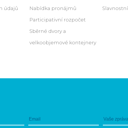
h údajů
Nabídka pronájmů
Slavnostn
Participativní rozpočet
Sběrné dvory a
velkoobjemové kontejnery