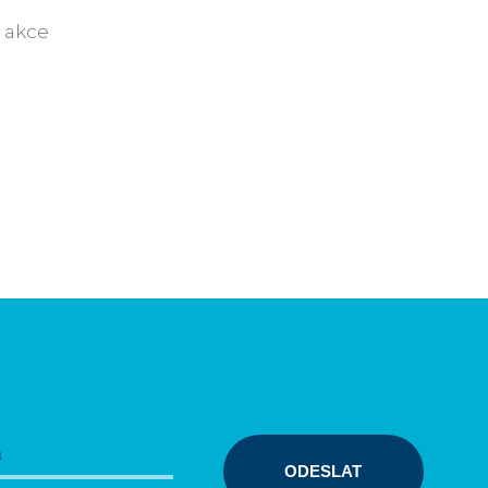
í akce
ODESLAT