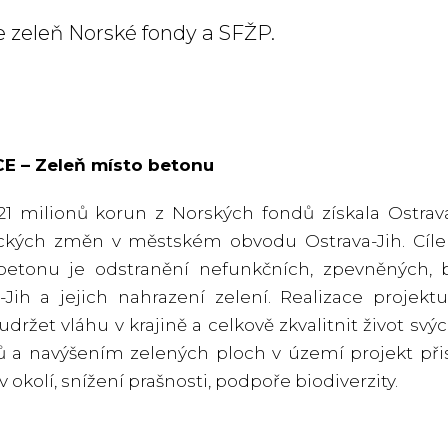
 zeleň Norské fondy a SFŽP.
E – Zeleň místo betonu
1 milionů korun z Norských fondů získala Ostrava
ických změn v městském obvodu Ostrava-Jih. Cí
betonu je odstranění nefunkčních, zpevněných
-Jih a jejich nahrazení zelení. Realizace proje
 udržet vláhu v krajině a celkově zkvalitnit život 
 a navýšením zelených ploch v území projekt přis
v okolí, snížení prašnosti, podpoře biodiverzity.