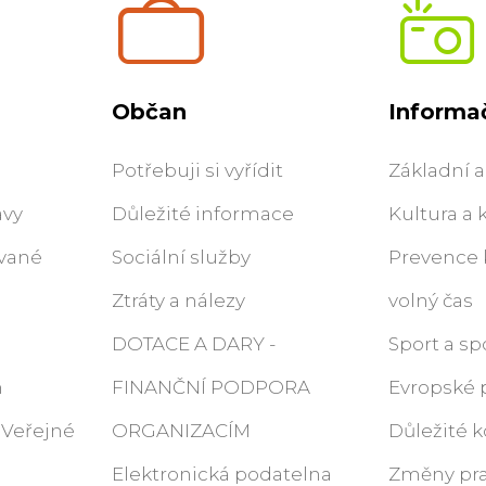
Občan
Informač
Potřebuji si vyřídit
Základní a
ávy
Důležité informace
Kultura a 
ované
Sociální služby
Prevence k
Ztráty a nálezy
volný čas
DOTACE A DARY -
Sport a sp
m
FINANČNÍ PODPORA
Evropské 
 (Veřejné
ORGANIZACÍM
Důležité k
Elektronická podatelna
Změny pra