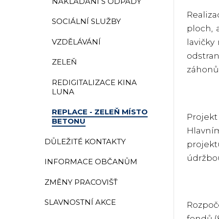
NAKLÁDÁNÍ S ODPADY
Realiza
SOCIÁLNÍ SLUŽBY
ploch, 
VZDĚLÁVÁNÍ
lavičky
odstra
ZELEŇ
záhonů 
REDIGITALIZACE KINA
LUNA
REPLACE - ZELEŇ MÍSTO
Projek
BETONU
Hlavní
DŮLEŽITÉ KONTAKTY
projekt
údržbou
INFORMACE OBČANŮM
ZMĚNY PRACOVIŠŤ
SLAVNOSTNÍ AKCE
Rozpoče
fondů (