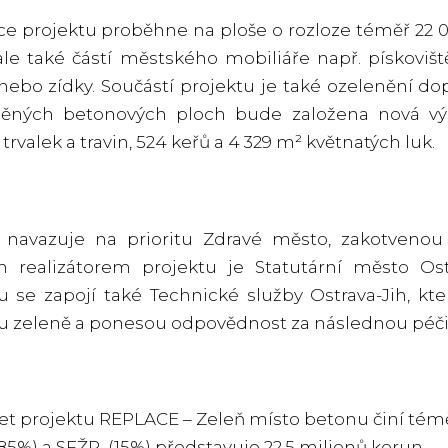
ce projektu proběhne na ploše o rozloze téměř 22 
ale také částí městského mobiliáře např. pískovišt
 nebo zídky. Součástí projektu je také ozelenění d
něných betonových ploch bude založena nová vý
trvalek a travin, 524 keřů a 4 329 m² květnatých luk.
t navazuje na prioritu Zdravé město, zakotvenou
m realizátorem projektu je Statutární město Os
u se zapojí také Technické služby Ostrava-Jih, kt
 zeleně a ponesou odpovědnost za následnou péči
t projektu REPLACE – Zeleň místo betonu činí témě
85%) a SFŽP (15%) představuje 22,5 milionů korun.