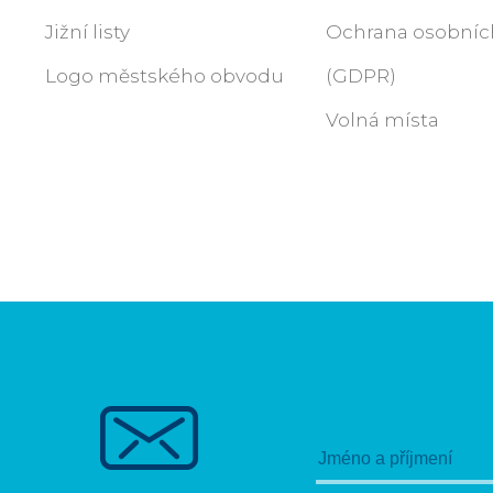
Jižní listy
Ochrana osobníc
Logo městského obvodu
(GDPR)
Volná místa