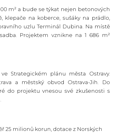
000 m² a bude se týkat nejen betonových
ě, klepače na koberce, sušáky na prádlo,
opravního uzlu Terminál Dubina. Na místě
sadba. Projektem vznikne na 1 686 m²
 ve Strategickém plánu města Ostravy.
trava a městský obvod Ostrava-Jih. Do
eré do projektu vnesou své zkušenosti s
.
ř 25 milionů korun, dotace z Norských