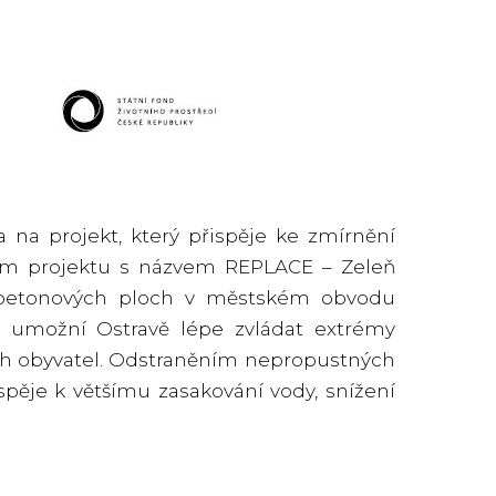
 na projekt, který přispěje ke zmírnění
lem projektu s názvem REPLACE – Zeleň
, betonových ploch v městském obvodu
ktu umožní Ostravě lépe zvládat extrémy
svých obyvatel. Odstraněním nepropustných
pěje k většímu zasakování vody, snížení