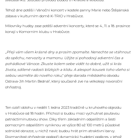
Téhož dne potěší i Vánoční koncert v kostele panny Marie nebo Štěpánská
zábava v kulturním domě K-TRIO v Hrabůvce.
Milovníky hudby zase potěší adventní koncerty, které se 4., 11. a 18. prosince
konají v Komorním klubu v Hrabůvce.
„
Přeji vám všem krásné dny a prosím zpomalte. Nenechte se vtáhnout
do spěchu, nervozity a mamonu. Užijte si pohodový adventní čas a
pohádkové Vánoce. Zkuste kolem sebe vidět to dobré, užít si krás
života, sdílené radosti blízkých a klidu. A alespoň kousek toho všeho si
sebou vezměte do nového roku,
“ přeje starosta městského obvodu
Ostrava-Jih Martin Bednář, který současně zve na velkolepý novoroční
ohňostroj.
Ten ozáří oblohu v neděli 1. ledna 2023 tradičně u kruhového objezdu
v Hrabůvce od 18 hodin. Příchozí si budou moci vychutnat poutavou
patnáctiminutovou show. Díky třem základním odpalištím a šesti
pomocným odpalištím vyniknou ve výšce 80 až 100 metrů působivé
scénické obrazce, u nichž navíc budou hrát prim atraktivní barvy.
Rozmanitost ohňostroje podpoří dynamický hudební podkres, v jehož