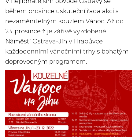
V nejlidnatějším obvodě Ostravy se
během prosince uskuteční řada akcí s
nezaměnitelným kouzlem Vánoc. Až do
23. prosince žije zářivě vyzdobené
Náměstí Ostrava-Jih v Hrabůvce
každodenními vánočními trhy s bohatým
doprovodným programem.