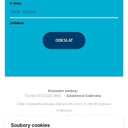
E-MAIL
ZPRÁVA
ODESLAT
Poslední změna:
Čtvrtek 01.12.2022 08:33
- Gödelová Gabriela
Úřad městského obvodu Ostrava-Jih, Horní 3, 700 30 Ostrava-
Hrabůvka
Všechna práva vyhrazena - použití obsahu nebo jeho částí je
možné pouze se souhlasem Úřadu městského obvodu Ostrava-
Soubory cookies