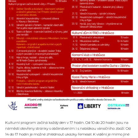
Kulturní program začíná každý den v 17 hodin. Od 10 do 20 hodin jsou na
náměstí otevřeny stránky s občerstvením i s nabídkou vánočního zboží. Od
14 do 17 hodin je možné zhlédnout ukázky řemesel. K vidění je mimo jiné