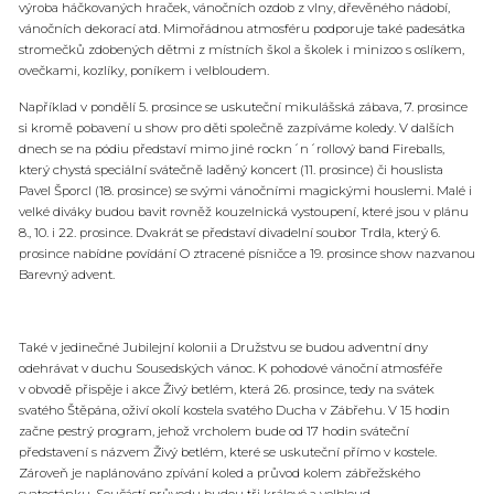
výroba háčkovaných hraček, vánočních ozdob z vlny, dřevěného nádobí,
vánočních dekorací atd. Mimořádnou atmosféru podporuje také padesátka
stromečků zdobených dětmi z místních škol a školek i minizoo s oslíkem,
ovečkami, kozlíky, poníkem i velbloudem.
Například v pondělí 5. prosince se uskuteční mikulášská zábava, 7. prosince
si kromě pobavení u show pro děti společně zazpíváme koledy. V dalších
dnech se na pódiu představí mimo jiné rockn´n´rollový band Fireballs,
který chystá speciální svátečně laděný koncert (11. prosince) či houslista
Pavel Šporcl (18. prosince) se svými vánočními magickými houslemi. Malé i
velké diváky budou bavit rovněž kouzelnická vystoupení, které jsou v plánu
8., 10. i 22. prosince. Dvakrát se představí divadelní soubor Trdla, který 6.
prosince nabídne povídání O ztracené písničce a 19. prosince show nazvanou
Barevný advent.
Také v jedinečné Jubilejní kolonii a Družstvu se budou adventní dny
odehrávat v duchu Sousedských vánoc. K pohodové vánoční atmosféře
v obvodě přispěje i akce Živý betlém, která 26. prosince, tedy na svátek
svatého Štěpána, oživí okolí kostela svatého Ducha v Zábřehu. V 15 hodin
začne pestrý program, jehož vrcholem bude od 17 hodin sváteční
představení s názvem Živý betlém, které se uskuteční přímo v kostele.
Zároveň je naplánováno zpívání koled a průvod kolem zábřežského
svatostánku. Součástí průvodu budou tři králové a velbloud.