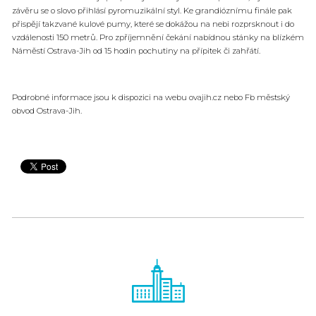
závěru se o slovo přihlásí pyromuzikální styl. Ke grandióznímu finále pak
přispějí takzvané kulové pumy, které se dokážou na nebi rozprsknout i do
vzdálenosti 150 metrů. Pro zpříjemnění čekání nabídnou stánky na blízkém
Náměstí Ostrava-Jih od 15 hodin pochutiny na přípitek či zahřátí.
Podrobné informace jsou k dispozici na webu ovajih.cz nebo Fb městský
obvod Ostrava-Jih.