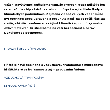
Vážení návštěvníci, sdělujeme vám, že provozní doba hřiště je jen
orientační a vždy závisí na rozhodnutí správce, ředitele školy a
klimatických podmínkách. Zejména v době velkých veder může
být otevírací doba upravena a posunuta např. na pozdější čas, za
deště je hřiště uzavřeno a také jiné klimatické podmínky mohou
ovlivnit otevření hřiště. Dbáme na vaši bezpečnost a zdraví.
Děkujeme za pochopení.
Provozní řád v grafické podobě
Hřiště je nově doplněno o vzduchovou trampolínu a minigolfové
hřiště, které se řídí samostatným provozním řádem:
VZDUCHOVÁ TRAMPOLÍNA
MINIGOLFOVÉ HŘIŠTĚ