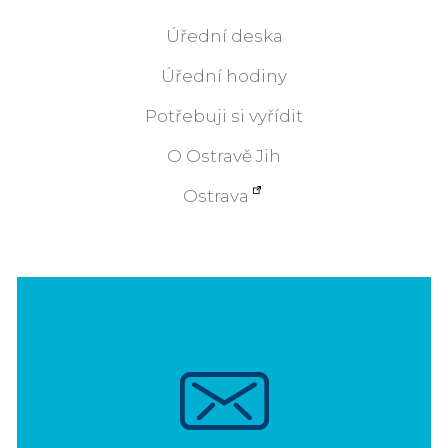
Úřední deska
Úřední hodiny
Potřebuji si vyřídit
O Ostravě Jih
Ostrava