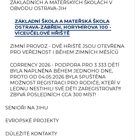
ZÁKLADNÍCH A MATEŘSKÝCH ŠKOLÁCH V
OBVODU OSTRAVA-JIH
ZÁKLADNÍ ŠKOLA A MATEŘSKÁ ŠKOLA
OSTRAVA-ZÁBŘEH, HORYMÍROVA 100 -
VÍCEÚČELOVÉ HŘIŠTĚ
ZIMNÍ PROVOZ - DVĚ HŘIŠTĚ JSOU OTEVŘENA
PRO VEŘEJNOST I BĚHEM ZIMNÍCH MĚSÍCŮ
CORRENCY 2026 - PODPORA PRO 3 333 DĚTÍ
BYLA NAPLNĚNA BĚHEM JEDNOHO DNE,
PROTO OD 04.05.2026 BYLA SPUŠTĚNA
MOŽNOST REGISTRACI PRO RODIČE, KTEŘÍ V
LEDNU NESTIHILI SVÉ DĚTI ZAREGISTROVAT!!!
ZBÝVÁ POSLEDNÍCH CCA 300 MÍST!
SENIOŘI NA JIHU
EVROPSKÉ PROJEKTY
DŮLEŽITÉ KONTAKTY