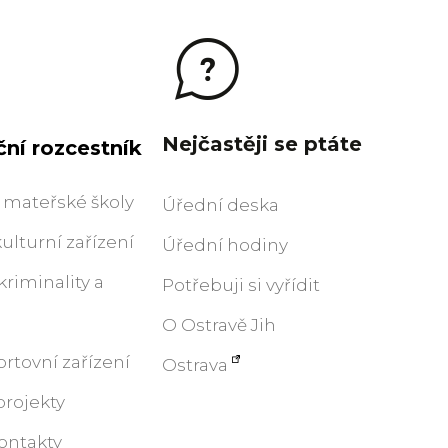
Nejčastěji se ptáte
ní rozcestník
 mateřské školy
Úřední deska
kulturní zařízení
Úřední hodiny
riminality a
Potřebuji si vyřídit
O Ostravě Jih
ortovní zařízení
Ostrava
projekty
ontakty