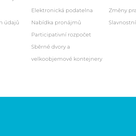
Elektronická podatelna
Změny pra
h údajů
Nabídka pronájmů
Slavnostn
Participativní rozpočet
Sběrné dvory a
velkoobjemové kontejnery