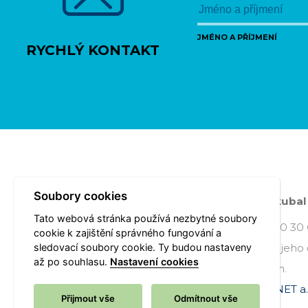
JMÉNO A PŘÍJMENÍ
RYCHLÝ KONTAKT
Soubory cookies
Poslední změna:
Středa 04.09.2019 09:12
- Škuba
Tato webová stránka používá nezbytné soubory
Úřad městského obvodu Ostrava-Jih, Horní 3, 700 30
cookie k zajištění správného fungování a
sledovací soubory cookie. Ty budou nastaveny
Všechna práva vyhrazena - použití obsahu nebo jeho 
až po souhlasu.
Nastavení cookies
souhlasem Úřadu městského obvodu Ostrava-Jih.
Webové stránky jsou ve správě společnosti
OVANET a.
Přijmout vše
Odmítnout vše