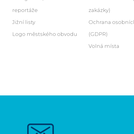
reportáže
zakázky)
Jižní listy
Ochrana osobníc
Logo městského obvodu
(GDPR)
Volná místa