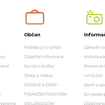
Občan
Informač
Potřebuji si vyřídit
Základní a
ávy
Důležité informace
Kultura a 
ované
Sociální služby
Prevence k
Ztráty a nálezy
volný čas
DOTACE A DARY -
Sport a sp
m
FINANČNÍ PODPORA
Evropské 
 (Veřejné
ORGANIZACÍM
Důležité k