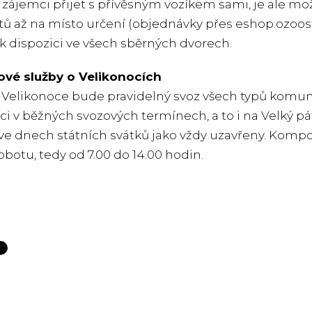
ájemci přijet s přívěsným vozíkem sami, je ale mož
ů až na místo určení (objednávky přes
eshop.ozoost
í k dispozici ve všech sběrných dvorech.
vé služby o Velikonocích
 Velikonoce bude pravidelný svoz všech typů kom
ci v běžných svozových termínech, a to i na Velký pá
e dnech státních svátků jako vždy uzavřeny. Kompo
sobotu, tedy od 7.00 do 14.00 hodin.