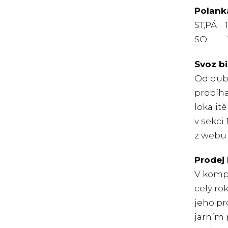
Polanka
ST,PÁ 1
SO 10
Svoz b
Od dubn
probíha
lokalit
v sekci
z webu 
Prodej
V kompo
celý ro
jeho pr
jarním 