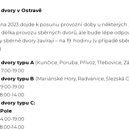
 dvory v Ostravě
a 2023 dojde k posunu provozní doby u některých z 
 délka provozu sběrných dvorů, ale bude lépe odpoví
dy sběrné dvory zavírají – na 19. hodinu (v případě sb
.
 dvory typu A
(Kunčice, Poruba, Přívoz, Třebovice, Z
.00-19.00
 dvory typu B
(Mariánské Hory, Radvanice, Slezská Os
.00-19.00
00-14.00
dvory typu C:
 Pole
14.00-19.00
00-14.00