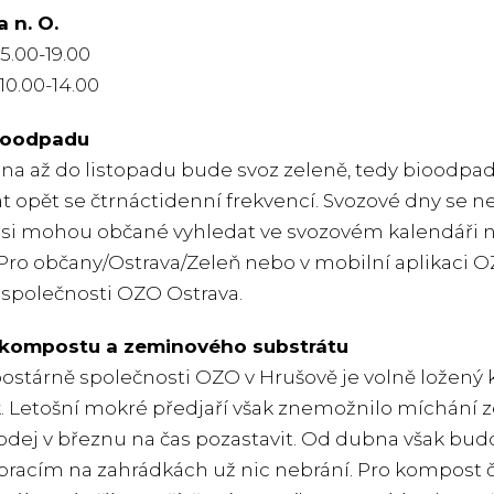
 n. O.
5.00-19.00
.00-14.00
ioodpadu
a až do listopadu bude svoz zeleně, tedy bioodpad
t opět se čtrnáctidenní frekvencí. Svozové dny se 
ě si mohou občané vyhledat ve svozovém kalendáři
 Pro občany/Ostrava/Zeleň nebo v mobilní aplikaci O
společnosti OZO Ostrava.
 kompostu a zeminového substrátu
stárně společnosti OZO v Hrušově je volně ložený 
k. Letošní mokré předjaří však znemožnilo míchání z
odej v březnu na čas pozastavit. Od dubna však budo
pracím na zahrádkách už nic nebrání. Pro kompost 