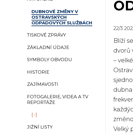
OD
DUBNOVÉ ZMĚNY V
OSTRAVSKÝCH
ODPADOVÝCH SLUŽBÁCH
22
/
3
202
TISKOVÉ ZPRÁVY
Blíží 
ZÁKLADNÍ ÚDAJE
dvorů 
– velk
SYMBOLY OBVODU
Ostrav
HISTORIE
sjedno
ZAJÍMAVOSTI
dubna 
FOTOGALERIE, VIDEA A TV
frekve
REPORTÁŽE
každýc
[···]
změnou
JIŽNÍ LISTY
Velký 