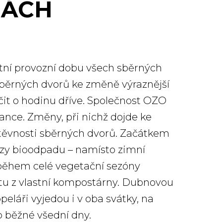
BÁCH
letní provozní dobu všech sběrných
 sběrných dvorů ke změně výraznější
čit o hodinu dříve. Společnost OZO
lance. Změny, při nichž dojde ke
štěvnosti sběrných dvorů. Začátkem
ozy bioodpadu – namísto zimní
během celé vegetační sezóny
átu z vlastní kompostárny. Dubnovou
eláři vyjedou i v oba svátky, na
 o běžné všední dny.