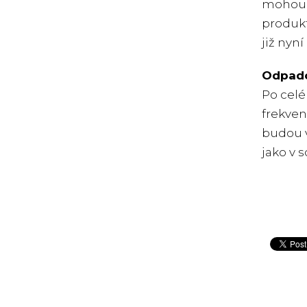
mohou z
produkt
již nyn
Odpado
Po celé
frekven
budou v
jako v 