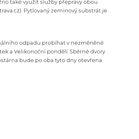
no také využít služby přepravy obou
rava.cz
). Pytlovaný zeminový substrát je
unálního odpadu probíhat v nezměněné
tek a Velikonoční pondělí. Sběrné dvory
stárna bude po oba tyto dny otevřena