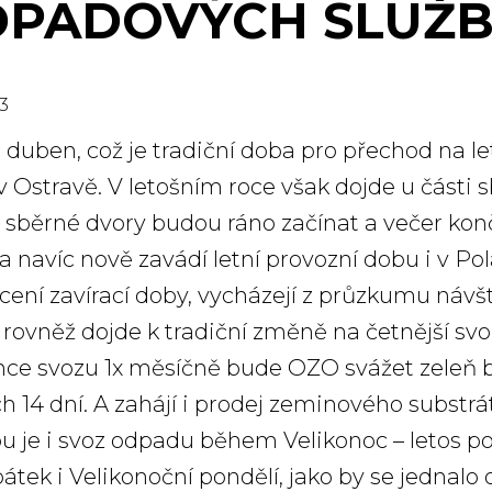
PADOVÝCH SLUŽ
3
se duben, což je tradiční doba pro přechod na 
v Ostravě. V letošním roce však dojde u části
é sběrné dvory budou ráno začínat a večer kon
a navíc nově zavádí letní provozní dobu i v Po
cení zavírací doby, vycházejí z průzkumu náv
rovněž dojde k tradiční změně na četnější sv
nce svozu 1x měsíčně bude OZO svážet zeleň 
h 14 dní. A zahájí i prodej zeminového substr
 je i svoz odpadu během Velikonoc – letos pop
pátek i Velikonoční pondělí, jako by se jednalo