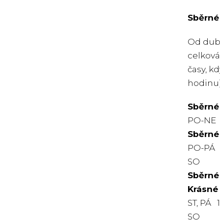
Sběrné
Od dubn
celková
časy, k
hodinu)
Sběrné
PO-NE 7
Sběrné
PO-PÁ 9
SO 8.
Sběrné 
Krásné
ST, PÁ 
SO 8.