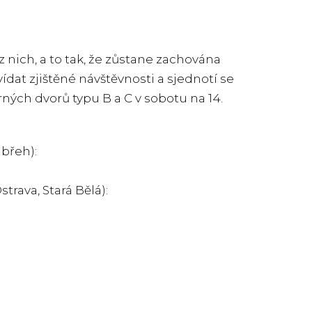
nich, a to tak, že zůstane zachována
dat zjištěné návštěvnosti a sjednotí se
ěrných dvorů typu B a C v sobotu na 14.
ábřeh):
trava, Stará Bělá):