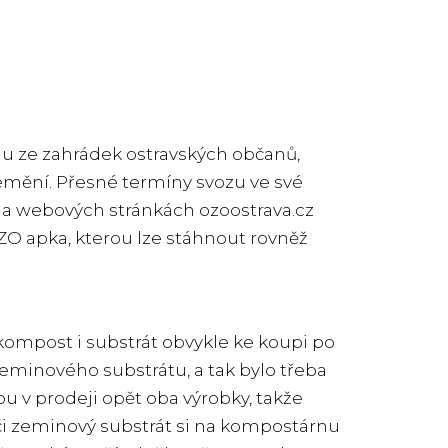
u ze zahrádek ostravských občanů,
nemění. Přesné termíny svozu ve své
 na webových stránkách
ozoostrava.cz
ZO apka, kterou lze stáhnout rovněž
kompost i substrát obvykle ke koupi po
eminového substrátu, a tak bylo třeba
u v prodeji opět oba výrobky, takže
či zeminový substrát si na kompostárnu