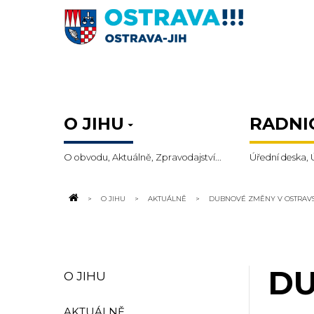
O JIHU
RADNI
O obvodu, Aktuálně, Zpravodajství...
Úřední deska, 
O JIHU
AKTUÁLNĚ
DUBNOVÉ ZMĚNY V OSTRAV
DU
O JIHU
AKTUÁLNĚ