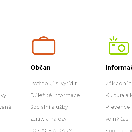
Občan
Informač
Potřebuji si vyřídit
Základní a
ávy
Důležité informace
Kultura a 
ované
Sociální služby
Prevence k
Ztráty a nálezy
volný čas
DOTACE A DARY -
Sport a sp