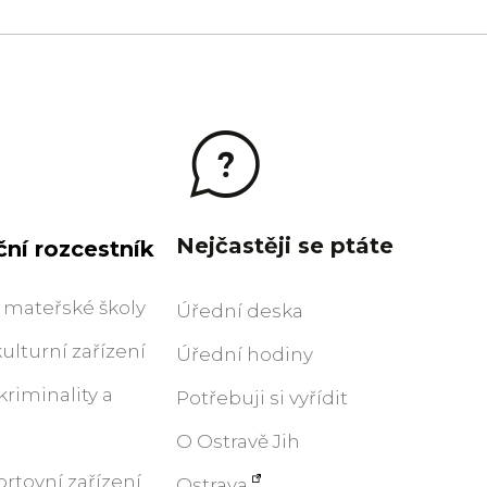
Nejčastěji se ptáte
ní rozcestník
 mateřské školy
Úřední deska
kulturní zařízení
Úřední hodiny
riminality a
Potřebuji si vyřídit
O Ostravě Jih
ortovní zařízení
Ostrava