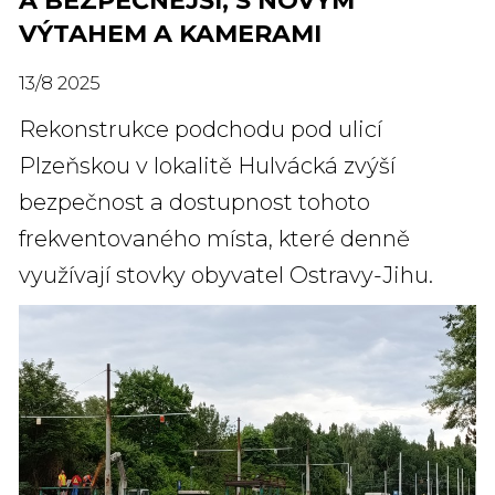
A BEZPEČNĚJŠÍ, S NOVÝM
VÝTAHEM A KAMERAMI
13
/
8
2025
Rekonstrukce podchodu pod ulicí
Plzeňskou v lokalitě Hulvácká zvýší
bezpečnost a dostupnost tohoto
frekventovaného místa, které denně
využívají stovky obyvatel Ostravy-Jihu.