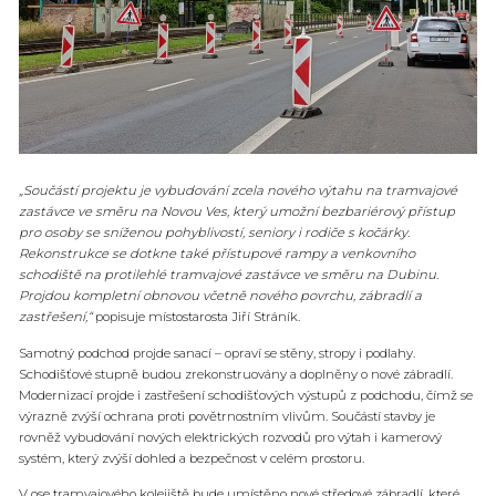
„Součástí projektu je vybudování zcela nového výtahu na tramvajové
zastávce ve směru na Novou Ves, který umožní bezbariérový přístup
pro osoby se sníženou pohyblivostí, seniory i rodiče s kočárky.
Rekonstrukce se dotkne také přístupové rampy a venkovního
schodiště na protilehlé tramvajové zastávce ve směru na Dubinu.
Projdou kompletní obnovou včetně nového povrchu, zábradlí a
zastřešení,“
popisuje místostarosta Jiří Stráník.
Samotný podchod projde sanací – opraví se stěny, stropy i podlahy.
Schodišťové stupně budou zrekonstruovány a doplněny o nové zábradlí.
Modernizací projde i zastřešení schodišťových výstupů z podchodu, čímž se
výrazně zvýší ochrana proti povětrnostním vlivům. Součástí stavby je
rovněž vybudování nových elektrických rozvodů pro výtah i kamerový
systém, který zvýší dohled a bezpečnost v celém prostoru.
V ose tramvajového kolejiště bude umístěno nové středové zábradlí, které