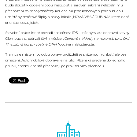
bude sloužit k oddělení obou nástupišť a zároveň zabrání nelegálnímu
přecházení mimo vyznačený koridor. Na jeho koncových polích budou
umístěny směrové šipky s názvy lokalit „NOVÁ VES / DUBINA“, které zlepší
orientaci cestujících.
Stavební práce, které provádí společnost IDS – Inženýrské a dopravní stavby
Olomouc a.s., potrvají čtyři měsíce.
„Celkové náklady na rekonstrukci činí
17 miliónů korun včetně DPH,“
dodává místostarosta.
Tramvaje místem po dobu opravy projíždějí se sníženou rychlostí, ale bez
omezení. Automobilová doprava je na ulici Plzeňská svedena do jednoho
pruhu, chodci v místě přecházejí po provizorním přechodu.