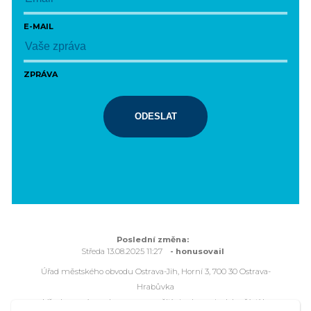
E-MAIL
ZPRÁVA
ODESLAT
Poslední změna:
Středa 13.08.2025 11:27
- honusovail
Úřad městského obvodu Ostrava-Jih, Horní 3, 700 30 Ostrava-
Hrabůvka
Všechna práva vyhrazena - použití obsahu nebo jeho částí je