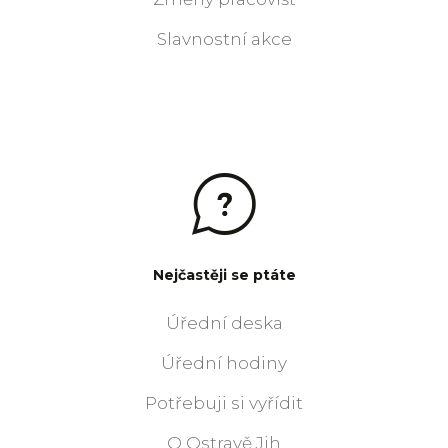
Slavnostní akce
Nejčastěji se ptáte
Úřední deska
Úřední hodiny
Potřebuji si vyřídit
O Ostravě Jih