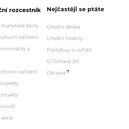
Nejčastěji se ptáte
ní rozcestník
 mateřské školy
Úřední deska
kulturní zařízení
Úřední hodiny
riminality a
Potřebuji si vyřídit
O Ostravě Jih
ortovní zařízení
Ostrava
projekty
ontakty
covišť
í akce