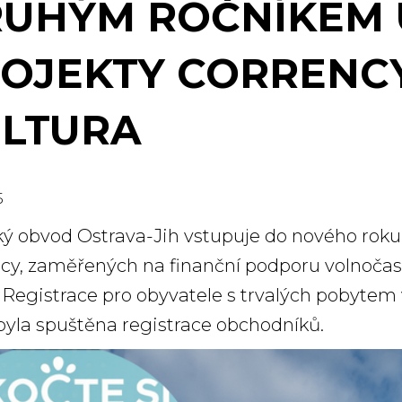
UHÝM ROČNÍKEM 
OJEKTY CORRENCY
LTURA
5
ý obvod Ostrava-Jih vstupuje do nového roku
cy, zaměřených na finanční podporu volnočasov
. Registrace pro obyvatele s trvalých pobytem 
byla spuštěna registrace obchodníků.