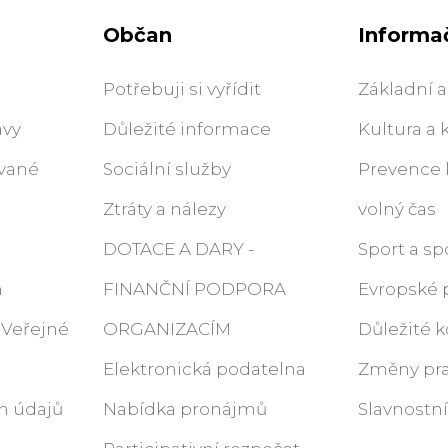
Občan
Informač
Potřebuji si vyřídit
Základní a
ávy
Důležité informace
Kultura a 
ované
Sociální služby
Prevence k
Ztráty a nálezy
volný čas
DOTACE A DARY -
Sport a sp
m
FINANČNÍ PODPORA
Evropské 
 (Veřejné
ORGANIZACÍM
Důležité k
Elektronická podatelna
Změny pra
h údajů
Nabídka pronájmů
Slavnostn