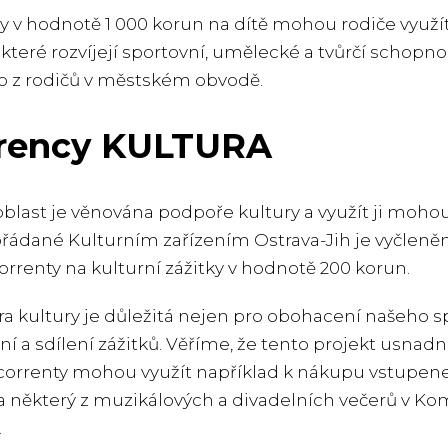
y v hodnotě 1 000 korun na dítě mohou rodiče využít
y, které rozvíjejí sportovní, umělecké a tvůrčí schopn
 z rodičů v městském obvodě.
rency KULTURA
blast je věnována podpoře kultury a využít ji mohou 
řádané Kulturním zařízením Ostrava-Jih je vyčleněn
correnty na kulturní zážitky v hodnotě 200 korun.
a kultury je důležitá nejen pro obohacení našeho s
ní a sdílení zážitků. Věříme, že tento projekt usna
correnty mohou využít například k nákupu vstupenek 
 některý z muzikálových a divadelních večerů v Ko
.