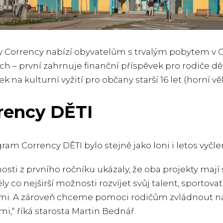
y Corrency nabízí obyvatelům s trvalým pobytem v 
ch – první zahrnuje finanční příspěvek pro rodiče dětí
ek na kulturní vyžití pro občany starší 16 let (horní 
rency DĚTI
ram Corrency DĚTI bylo stejně jako loni i letos vyčl
osti z prvního ročníku ukázaly, že oba projekty maj
y co nejširší možnosti rozvíjet svůj talent, sportovat,
mi. A zároveň chceme pomoci rodičům zvládnout ná
mi,“ říká starosta Martin Bednář.