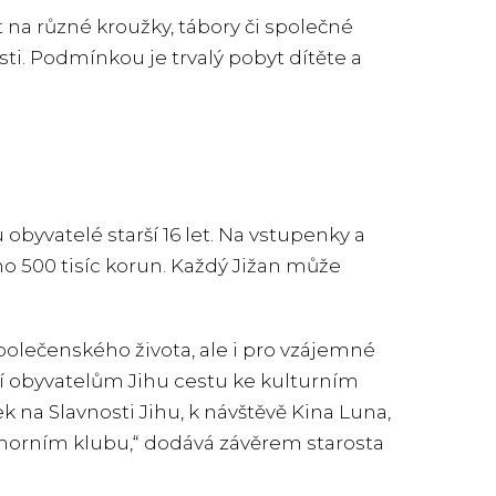
 na různé kroužky, tábory či společné
osti. Podmínkou je trvalý pobyt dítěte a
obyvatelé starší 16 let. Na vstupenky a
o 500 tisíc korun. Každý Jižan může
polečenského života, ale i pro vzájemné
dní obyvatelům Jihu cestu ke kulturním
na Slavnosti Jihu, k návštěvě Kina Luna,
morním klubu,“ dodává závěrem starosta