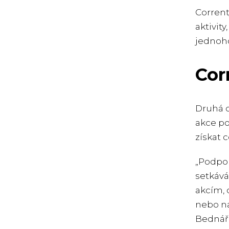
Corrent
aktivit
jednoho
Cor
Druhá o
akce po
získat 
„Podpor
setkává
akcím, 
nebo na
Bednář