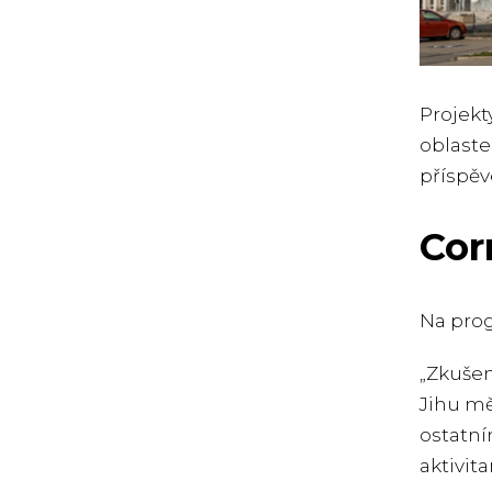
Projekt
oblaste
příspěv
Cor
Na prog
„Zkušen
Jihu měl
ostatní
aktivita