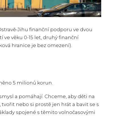
Ostravě-Jihu finanční podporu ve dvou
 ve věku 0-15 let, druhý finanční
věková hranice je bez omezení).
eněno 5 milionů korun.
í smysl a pomáhají. Chceme, aby děti na
 tvořit nebo si prostě jen hrát a bavit se s
klady spojené s těmito volnočasovými