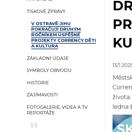
DR
TISKOVÉ ZPRÁVY
PR
V OSTRAVĚ-JIHU
POKRAČUJÍ DRUHÝM
ROČNÍKEM ÚSPĚŠNÉ
KU
PROJEKTY CORRENCY DĚTI
A KULTURA
ZÁKLADNÍ ÚDAJE
13
/
1
202
SYMBOLY OBVODU
Městsk
HISTORIE
Corren
ZAJÍMAVOSTI
života
ledna 
FOTOGALERIE, VIDEA A TV
REPORTÁŽE
[···]