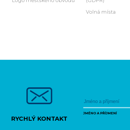
Logo městského obvodu
(GDPR)
Volná místa
JMÉNO A PŘÍJMENÍ
RYCHLÝ KONTAKT