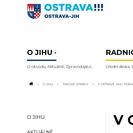
O JIHU
RADNI
O obvodu, Aktuálně, Zpravodajství...
Úřední deska, 
O JIHU
TISKOVÉ ZPRÁVY
V OSTRAVĚ-JIHU POK
V 
O JIHU
AKTUÁLNĚ