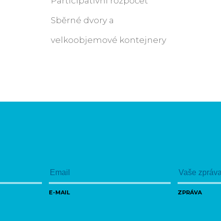
Participativní rozpočet
Sběrné dvory a
velkoobjemové kontejnery
E-MAIL
ZPRÁVA