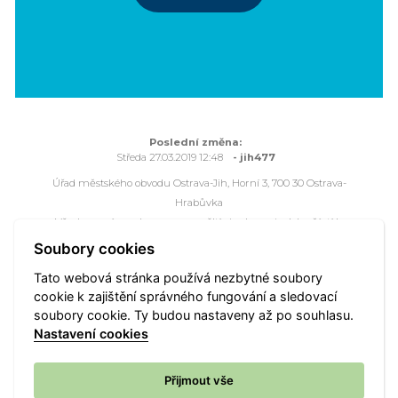
Poslední změna:
Středa 27.03.2019 12:48
- jih477
Úřad městského obvodu Ostrava-Jih, Horní 3, 700 30 Ostrava-
Hrabůvka
Všechna práva vyhrazena - použití obsahu nebo jeho částí je
možné pouze se souhlasem Úřadu městského obvodu Ostrava-
Soubory cookies
Jih.
Tato webová stránka používá nezbytné soubory
Webové stránky jsou ve správě společnosti
OVANET a.s.
cookie k zajištění správného fungování a sledovací
soubory cookie. Ty budou nastaveny až po souhlasu.
Mapa portálu
Přístupnost
Vyhledat
Nastavení cookies
Nastavení cookies
Přijmout vše